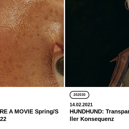
202030
14.02.2021
RE A MOVIE Spring/S
HUNDHUND: Transpar
22
ller Konsequenz