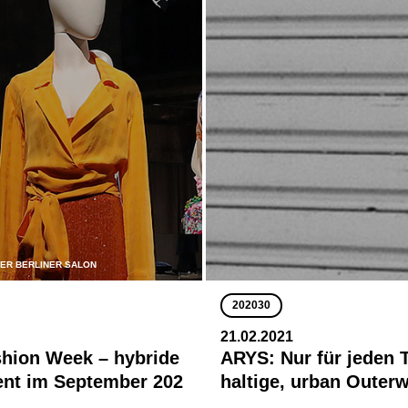
 DER BERLINER SALON
202030
21.02.2021
shion Week – hybride
ARYS: Nur für jeden 
ent im September 202
haltige, urban Outer