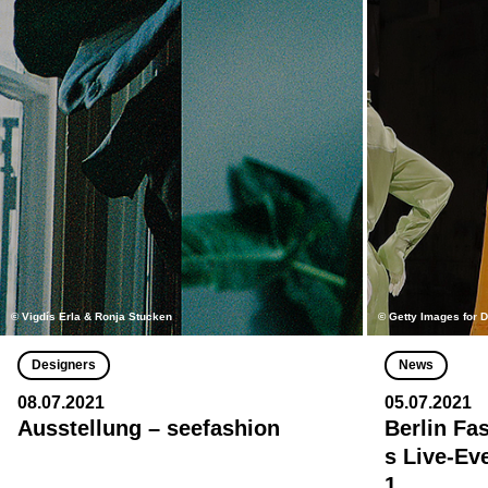
© Vigdís Erla & Ronja Stucken
© Getty Images for
Designers
News
08.07.2021
05.07.2021
Ausstellung – seefashion
Berlin Fa
s Live-Ev
1