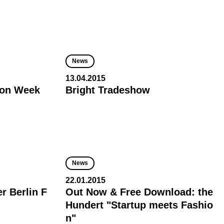
News
13.04.2015
ion Week
Bright Tradeshow
News
22.01.2015
er Berlin F
Out Now & Free Download: the
Hundert "Startup meets Fashio
n"