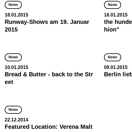
News
News
18.01.2015
16.01.2015
Runway-Shows am 19. Januar
the hunde
2015
hion"
News
News
10.01.2015
09.01.2015
Bread & Butter - back to the Str
Berlin li
eet
News
22.12.2014
Featured Location: Verena Malt