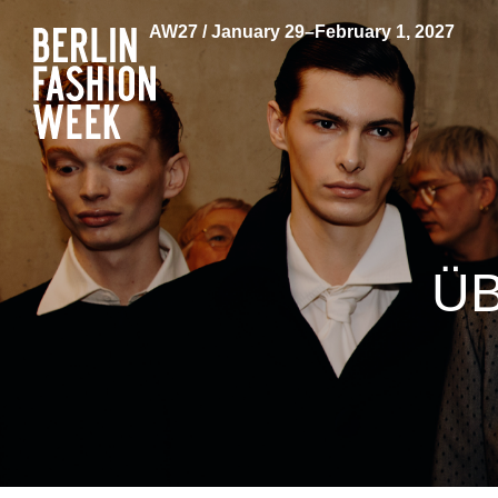
AW27 / January 29–February 1, 2027
ÜB