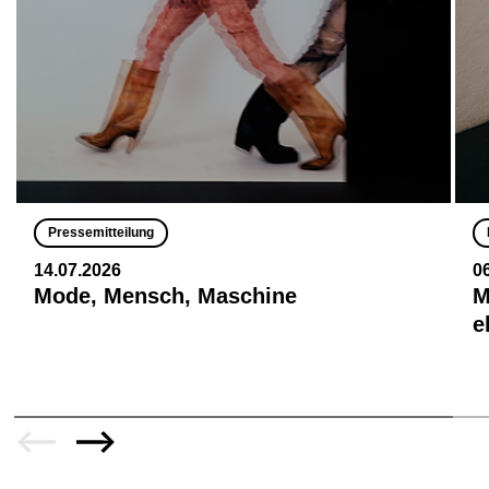
Pressemitteilung
14.07.2026
0
Mode, Mensch, Maschine
M
e