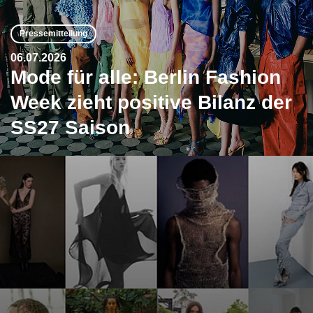
Pressemitteilung
06.07.2026
Mode für alle: Berlin Fashion
Week zieht positive Bilanz der
SS27 Saison