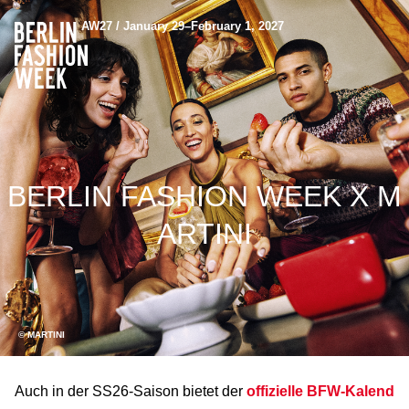
AW27 / January 29–February 1, 2027
BERLIN FASHION WEEK X M
ARTINI
© MARTINI
Auch in der SS26-Saison bietet der
offizielle BFW-Kalend