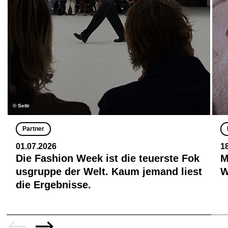
© Settr
Partner
01.07.2026
1
Die Fashion Week ist die teuerste Fok
M
usgruppe der Welt. Kaum jemand liest
W
die Ergebnisse.