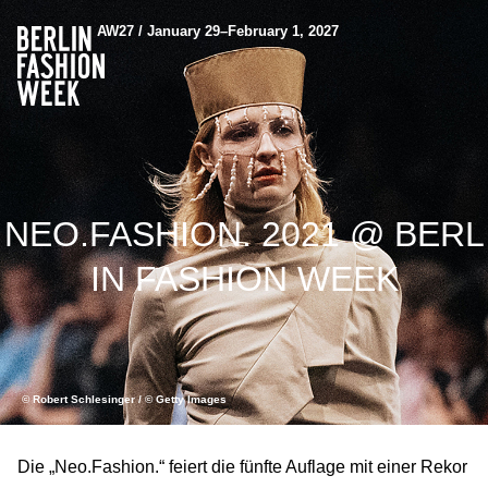
AW27 / January 29–February 1, 2027
NEO.FASHION. 2021 @ BERL
IN FASHION WEEK
© Robert Schlesinger / © Getty Images
Die „Neo.Fashion.“ feiert die fünfte Auflage mit einer Rekor