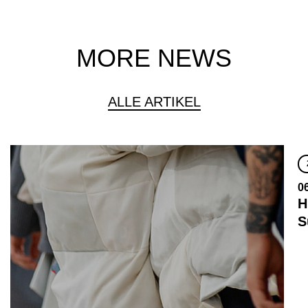
MORE NEWS
ALLE ARTIKEL
0
H
S