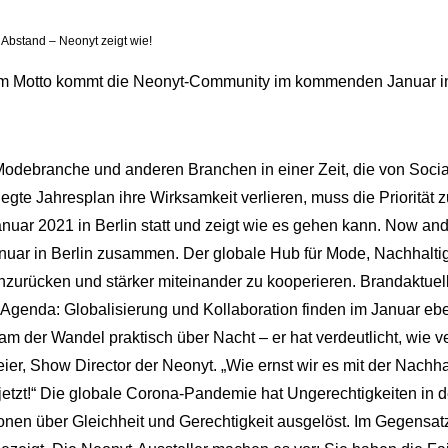
t Abstand – Neonyt zeigt wie!
sem Motto kommt die Neonyt-Community im kommenden Januar i
odebranche und anderen Branchen in einer Zeit, die von Social
egte Jahresplan ihre Wirksamkeit verlieren, muss die Priorität
anuar 2021 in Berlin statt und zeigt wie es gehen kann. Now an
in Berlin zusammen. Der globale Hub für Mode, Nachhaltigkei
nzurücken und stärker miteinander zu kooperieren. Brandaktu
e Agenda: Globalisierung und Kollaboration finden im Januar eb
 kam der Wandel praktisch über Nacht – er hat verdeutlicht, wie v
er, Show Director der Neonyt. „Wie ernst wir es mit der Nachhal
jetzt!“ Die globale Corona-Pandemie hat Ungerechtigkeiten in d
sionen über Gleichheit und Gerechtigkeit ausgelöst. Im Gegensat