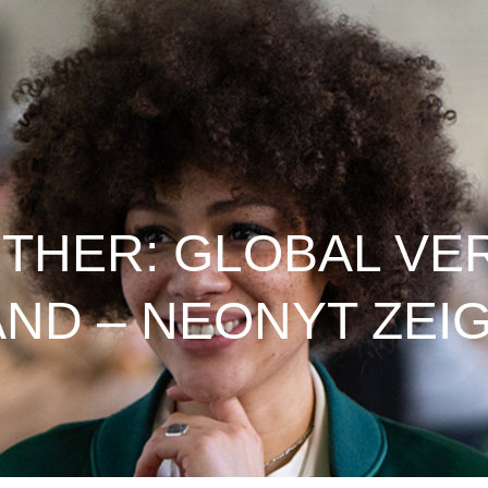
THER: GLOBAL VER
ND – NEONYT ZEIG