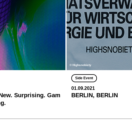
© Highsnobiety
Side Event
01.09.2021
 New. Surprising. Gam
BERLIN, BERLIN
g.