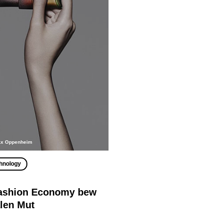
ax Oppenheim
hnology
Fashion Economy bew
alen Mut