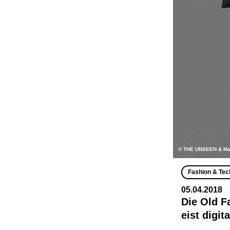
© THE UNSEEN & M
Fashion & Tec
05.04.2018
Die Old 
eist digit