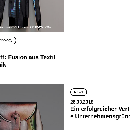
creenstoff#2 Blouson / © FOTO: VMA
hnology
ff: Fusion aus Textil
ik
News
26.03.2018
Ein erfolgreicher Vert
e Unternehmensgrün