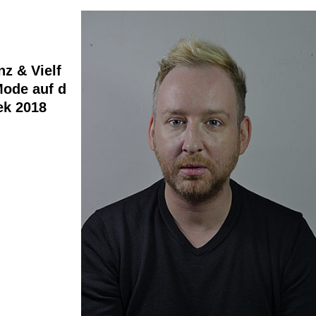
nz & Vielf
 Mode auf d
ek 2018