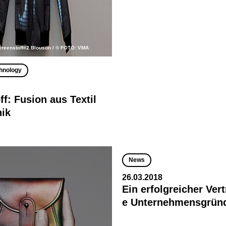
creenstoff#2 Blouson / © FOTO: VMA
hnology
ff: Fusion aus Textil
ik
News
26.03.2018
Ein erfolgreicher Vert
e Unternehmensgrün