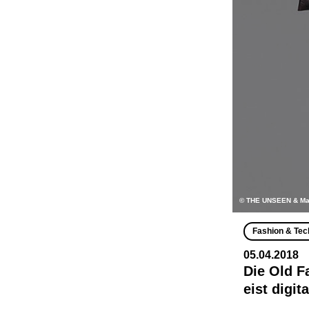
© THE UNSEEN & M
Fashion & Tec
05.04.2018
Die Old 
eist digit