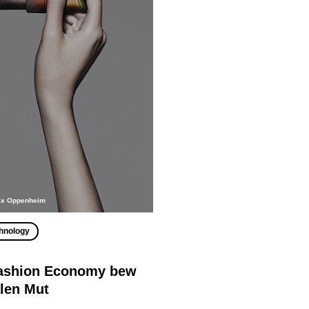
ax Oppenheim
hnology
Fashion Economy bew
alen Mut