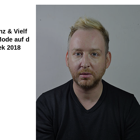
nz & Vielf
 Mode auf d
ek 2018