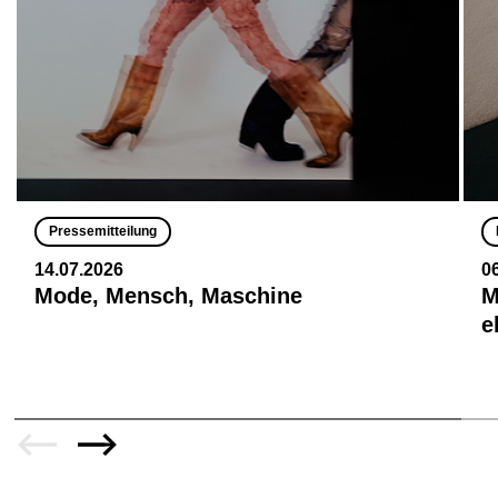
Pressemitteilung
14.07.2026
0
Mode, Mensch, Maschine
M
e