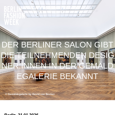
AW27 / January 29–February 1, 2027
DER BERLINER SALON GIBT
DIE TEILNEHMENDEN DESIG
NER:INNEN IN DER GEMÄLD
EGALERIE BEKANNT
© Gemäldegalerie by David von Becker