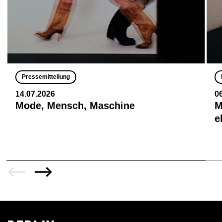
Pressemitteilung
14.07.2026
0
Mode, Mensch, Maschine
M
e