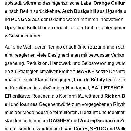
uptstadt, während das nigerianische Label
Orange Cultur
e
nach Berlin zurückkehrte. Auch
Buzigahill
aus Uganda u
nd
PLNGNS
aus der Ukraine waren mit ihren innovativen
Upcycling-Kollektionen erneut Teil der Berlin Contemporar
y-Gewinner:innen.
Auf eine Welt, deren Tempo unaufhörlich zuzunehmen sch
eint, reagierten viele Designer:innen mit bewusster Verlan
gsamung. Reduktion, Handwerk und Selbstverortung wurd
en zu Strategien kreativer Freiheit:
MARKE
setzte Desinfo
rmation textile Klarheit entgegen,
Lou de Bètoly
fertigte ih
re Kreationen in aufwändiger Handarbeit,
BALLETSHOF
ER
entlarvte Routinen als Konformität, während
Richert B
eil
und
Ioannes
Gegenentwürfe zum vorgegebenen Rhyth
mus der Modeindustrie formulierten. Herkunft und Identität
standen nicht nur bei
DAGGER
und
Andrej Gronau
im Ze
ntrum, sondern wurden auch von
GmbH
,
SF1OG
und
Willi