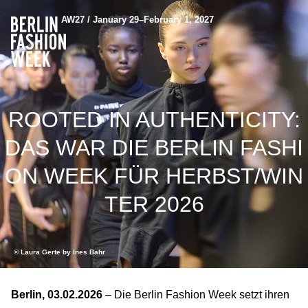
AW27 / January 29–February 1, 2027
ROOTED IN AUTHENTICITY:
DAS WAR DIE BERLIN FASHI
ON WEEK FÜR HERBST/WIN
TER 2026
© Laura Gerte by Ines Bahr
Berlin, 03.02.2026
– Die Berlin Fashion Week setzt ihren