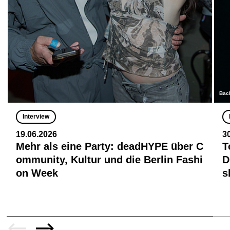
Bac
Interview
19.06.2026
3
Mehr als eine Party: deadHYPE über C
T
ommunity, Kultur und die Berlin Fashi
D
on Week
s