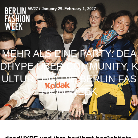
AW27 / January 29–February 1, 2027
MEHR ALS EINE PARTY: DEA
DHYPE ÜBER COMMUNITY, K
ULTUR UND DIE BERLIN FAS
HION WEEK