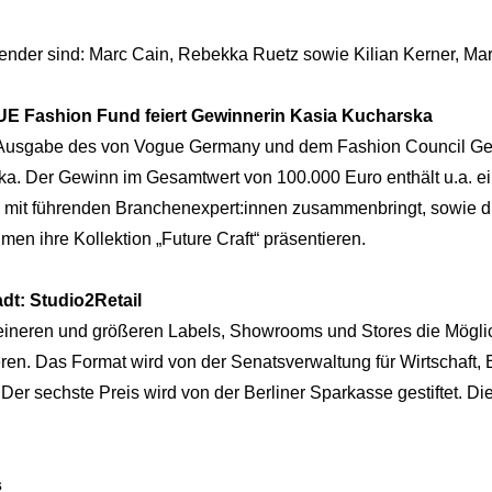
nder sind: Marc Cain, Rebekka Ruetz sowie Kilian Kerner, Ma
E Fashion Fund feiert Gewinnerin Kasia Kucharska
Ausgabe des von Vogue Germany und dem Fashion Council Germa
ska. Der Gewinn im Gesamtwert von 100.000 Euro enthält u.a. ei
 mit führenden Branchenexpert:innen zusammenbringt, sowie d
en ihre Kollektion „Future Craft“ präsentieren.
dt: Studio2Retail
eineren und größeren Labels, Showrooms und Stores die Möglic
eren. Das Format wird von der Senatsverwaltung für Wirtschaft, 
. Der sechste Preis wird von der Berliner Sparkasse gestiftet. 
s