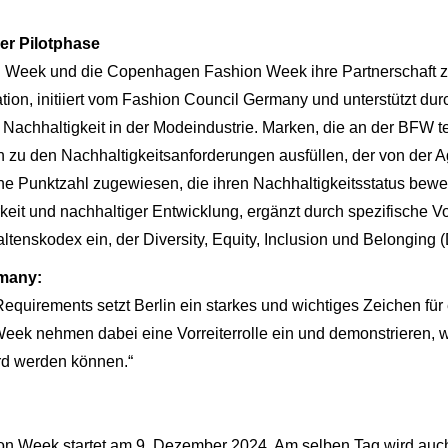
der Pilotphase
n Week und die Copenhagen Fashion Week ihre Partnerschaft zu
on, initiiert vom Fashion Council Germany und unterstützt dur
rn Nachhaltigkeit in der Modeindustrie. Marken, die an der BFW
 zu den Nachhaltigkeitsanforderungen ausfüllen, der von der A
ne Punktzahl zugewiesen, die ihren Nachhaltigkeitsstatus bewe
rkeit und nachhaltiger Entwicklung, ergänzt durch spezifische 
ltenskodex ein, der Diversity, Equity, Inclusion und Belonging
rmany:
 Requirements setzt Berlin ein starkes und wichtiges Zeichen f
Week nehmen dabei eine Vorreiterrolle ein und demonstrieren, 
d werden können.“
hion Week startet am 9. Dezember 2024. Am selben Tag wird auch