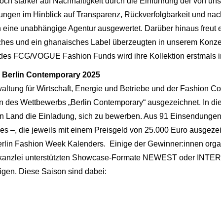
och stärker auf Nachhaltigkeit durch die Einführung der von un
erungen im Hinblick auf Transparenz, Rückverfolgbarkeit und na
h eine unabhängige Agentur ausgewertet. Darüber hinaus freut 
isches und ein ghanaisches Label überzeugten in unserem Konze
n des FCG/VOGUE Fashion Funds wird ihre Kollektion erstmals in
 Berlin Contemporary 2025
altung für Wirtschaft, Energie und Betriebe und der Fashion
des Wettbewerbs „Berlin Contemporary“ ausgezeichnet. In die
hen Land die Einladung, sich zu bewerben. Aus 91 Einsendungen
hes –, die jeweils mit einem Preisgeld von 25.000 Euro ausgez
erlin Fashion Week Kalenders. Einige der Gewinner:innen organ
tskanzlei unterstützten Showcase-Formate NEWEST oder INTER
igen. Diese Saison sind dabei: