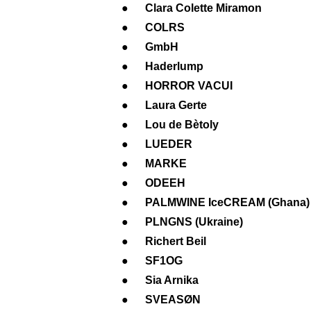
● Clara Colette Miramon
● COLRS
● GmbH
● Haderlump
● HORROR VACUI
● Laura Gerte
● Lou de Bètoly
● LUEDER
● MARKE
● ODEEH
● PALMWINE IceCREAM (Ghana)
● PLNGNS (Ukraine)
● Richert Beil
● SF1OG
● Sia Arnika
● SVEASØN