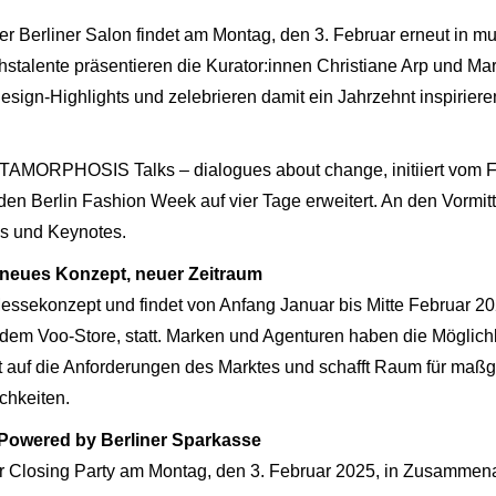
erliner Salon findet am Montag, den 3. Februar erneut in musea
alente präsentieren die Kurator:innen Christiane Arp und Ma
Design-Highlights und zelebrieren damit ein Jahrzehnt inspirie
TAMORPHOSIS Talks – dialogues about change, initiiert vom
n Berlin Fashion Week auf vier Tage erweitert. An den Vormitta
ls und Keynotes.
eues Konzept, neuer Zeitraum
ssekonzept und findet von Anfang Januar bis Mitte Februar 202
dem Voo-Store, statt. Marken und Agenturen haben die Möglichkei
uf die Anforderungen des Marktes und schafft Raum für maßge
hkeiten.
 Powered by Berliner Sparkasse
r Closing Party am Montag, den 3. Februar 2025, in Zusammena