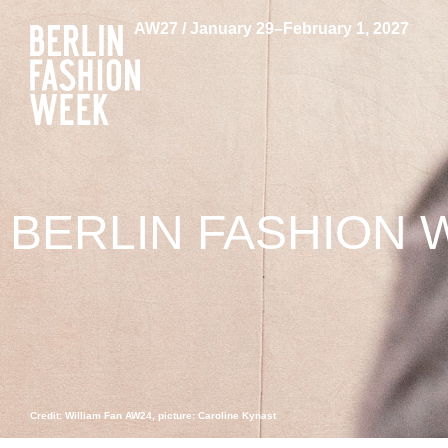
AW27 / January 29–February 1, 2027
BERLIN FASHION 
Credit: William Fan AW24, picture: Caroline Kynast