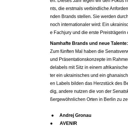
en. Dieses Jahr legen wir den Fokus n
nts, die erstmals verbindliche Anford
nden Brands stellen. Sie werden durc
noch internationaler wird: Ein ukrain
e Fachjury und die erste Preisträgeri
Namhafte Brands und neue Talente:
Zum fünften Mal haben die Senatsverw
und Präsentationskonzepte im Rahmen 
delabels mit Sitz in einem afrikanisc
ter ein ukrainisches und ein ghanaisc
en Labels bilden das Herzstück des B
dig, andere nutzen die von der Sena
ßergewöhnlichen Orten in Berlin zu ze
● Andrej Gronau
● AVENIR