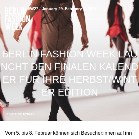
AW27 / January 29–February 1, 2027
BERLIN FASHION WEEK LAU
NCHT DEN FINALEN KALEND
ER FÜR IHRE HERBST/WINT
ER EDITION
© Caroline Kynast
Vom 5. bis 8. Februar können sich Besucher:innen auf inn