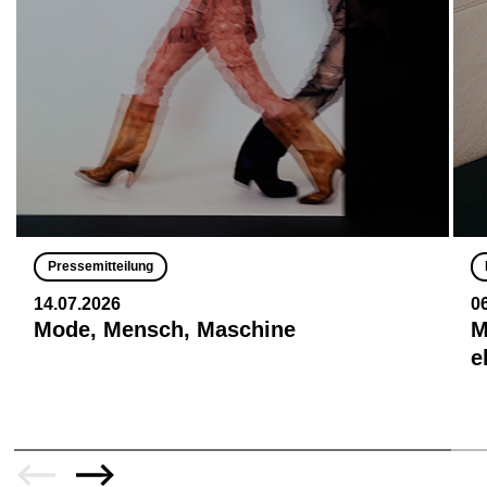
Pressemitteilung
14.07.2026
0
Mode, Mensch, Maschine
M
e