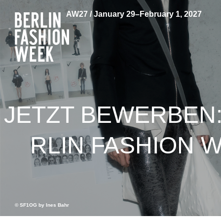
AW27 / January 29–February 1, 2027
JETZT BEWERBEN
RLIN FASHION 
© SF1OG by Ines Bahr