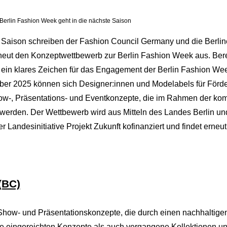
Berlin Fashion Week geht in die nächste Saison
Saison schreiben der Fashion Council Germany und die Berliner
erneut den Konzeptwettbewerb zur Berlin Fashion Week aus. Ber
– ein klares Zeichen für das Engagement der Berlin Fashion Wee
ber 2025 können sich Designer:innen und Modelabels für Förde
how-, Präsentations- und Eventkonzepte, die im Rahmen der 
 werden. Der Wettbewerb wird aus Mitteln des Landes Berlin u
andesinitiative Projekt Zukunft kofinanziert und findet erneut 
(BC)
Show- und Präsentationskonzepte, die durch einen nachhaltige
e eingereichten Konzepte als auch vergangene Kollektionen und