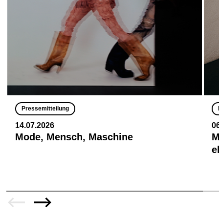
Pressemitteilung
14.07.2026
0
Mode, Mensch, Maschine
M
e