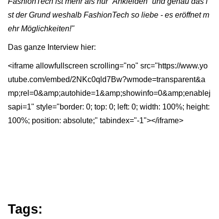
FashionTech ist mehr als nur “Ankleiden” und genau das i
st der Grund weshalb FashionTech so liebe - es eröffnet m
ehr Möglichkeiten!"
Das ganze Interview hier:
<iframe allowfullscreen scrolling="no" src="https://www.yo
utube.com/embed/2NKc0qld7Bw?wmode=transparent&a
mp;rel=0&amp;autohide=1&amp;showinfo=0&amp;enablej
sapi=1" style="border: 0; top: 0; left: 0; width: 100%; height:
100%; position: absolute;" tabindex="-1"></iframe>
Tags: