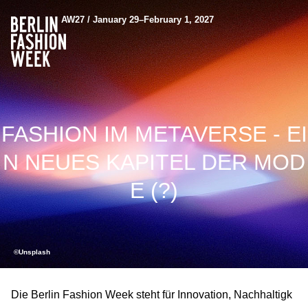
AW27 / January 29–February 1, 2027
FASHION IM METAVERSE - EI
N NEUES KAPITEL DER MOD
E (?)
©Unsplash
Die Berlin Fashion Week steht für Innovation, Nachhaltigk