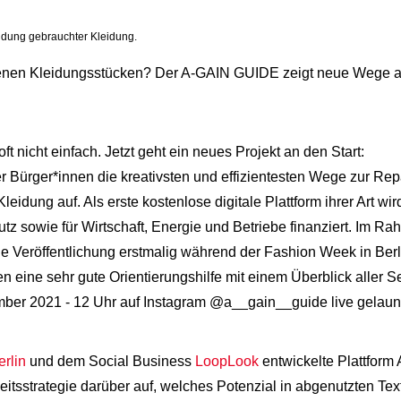
dung gebrauchter Kleidung.
enen Kleidungsstücken? Der A-GAIN GUIDE zeigt neue Wege a
 oft nicht einfach. Jetzt geht ein neues Projekt an den Start:
er Bürger*innen die kreativsten und effizientesten Wege zur Re
eidung auf. Als erste kostenlose digitale Plattform ihrer Art wi
tz sowie für Wirtschaft, Energie und Betriebe finanziert. Im 
 Veröffentlichung erstmalig während der Fashion Week in Berl
eine sehr gute Orientierungshilfe mit einem Überblick aller S
tember 2021 - 12 Uhr auf Instagram @a__gain__guide live gelau
erlin
und dem Social Business
LoopLook
entwickelte Plattform
sstrategie darüber auf, welches Potenzial in abgenutzten Textil