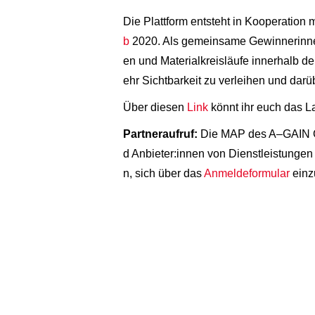
Die Plattform entsteht in Kooperation 
b
2020. Als gemeinsame Gewinnerinnen tei
en und Materialkreisläufe innerhalb d
ehr Sichtbarkeit zu verleihen und darü
Über diesen
Link
könnt ihr euch das 
Partneraufruf:
Die MAP des A–GAIN GUID
d Anbieter:innen von Dienstleistungen e
n, sich über das
Anmeldeformular
einz