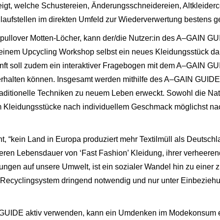
zeigt, welche Schustereien, Änderungsschneidereien, Altkleid
Anlaufstellen im direkten Umfeld zur Wiederverwertung bestens g
lpullover Motten-Löcher, kann der/die Nutzer:in des A–GAIN GU
 einem Upcycling Workshop selbst ein neues Kleidungsstück dar
ft soll zudem ein interaktiver Fragebogen mit dem A–GAIN GUI
rhalten können. Insgesamt werden mithilfe des A–GAIN GUIDE
aditionelle Techniken zu neuem Leben erweckt. Sowohl die Nat
Kleidungsstücke nach individuellem Geschmack möglichst nac
ont, “kein Land in Europa produziert mehr Textilmüll als Deutschl
̈rzeren Lebensdauer von ‘Fast Fashion’ Kleidung, ihrer verhee
en auf unsere Umwelt, ist ein sozialer Wandel hin zu einer zir
iven Recyclingsystem dringend notwendig und nur unter Einbezieh
UIDE aktiv verwenden, kann ein Umdenken im Modekonsum err