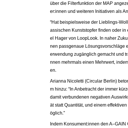
über die Filterfunktion der MAP ange
er:innen und weiteren Initiativen als 
“Hat beispielsweise der Lieblings-Wol
assischen Kunststopfer finden oder in
el Hager von LoopLook. In naher Zukun
nen passgenaue Lösungsvorschläge e
erwendung zugänglich gemacht und tr
nnen mehrmals einen Mehrwert, indem 
en.
Arianna Nicoletti (Circular Berlin) bet
m hinzu: “In Anbetracht der immer ku
damit verbundenen negativen Auswirkung
ät statt Quantität, und einem effekt
öglich.”
Indem Konsument:innen den A–GAIN G