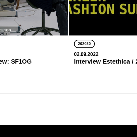
/ SF1OG
202030
02.09.2022
iew: SF1OG
Interview Estethica /