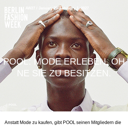
AW27 / January 29–February 1, 2027
POOL: MODE ERLEBEN, OH
NE SIE ZU BESITZEN.
© POOL
Anstatt Mode zu kaufen, gibt POOL seinen Mitgliedern die