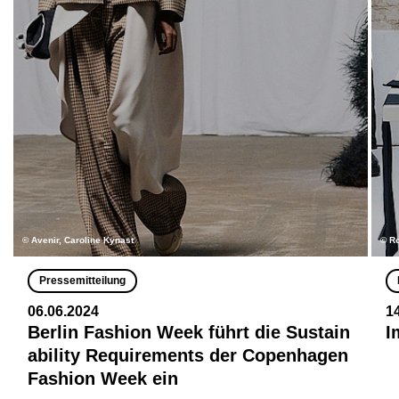
© Avenir, Caroline Kynast
© R
Pressemitteilung
06.06.2024
1
Berlin Fashion Week führt die Sustain
I
ability Requirements der Copenhagen
Fashion Week ein