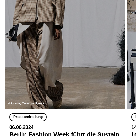
© Avenir, Caroline Kynast
© R
Pressemitteilung
06.06.2024
1
Berlin Fashion Week führt die Sustain
I