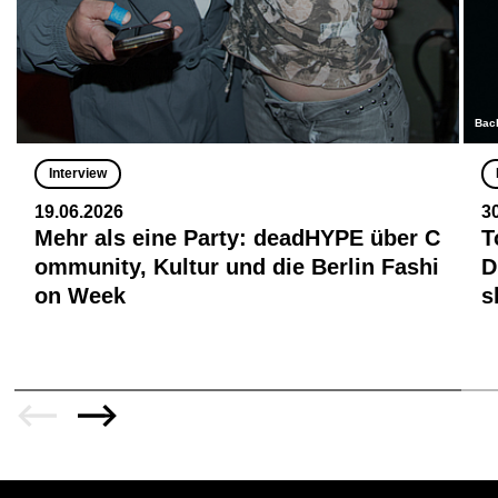
Bac
Interview
19.06.2026
3
Mehr als eine Party: deadHYPE über C
T
ommunity, Kultur und die Berlin Fashi
D
on Week
s