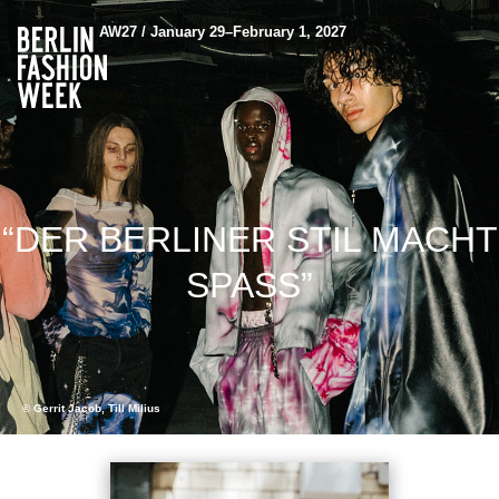
AW27 / January 29–February 1, 2027
“DER BERLINER STIL MACHT
SPASS”
© Gerrit Jacob, Till Milius