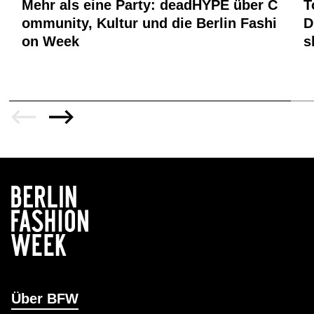
Mehr als eine Party: deadHYPE über C
T
ommunity, Kultur und die Berlin Fashi
D
on Week
s
Über BFW