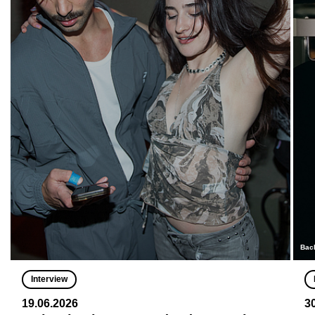
Bac
Interview
19.06.2026
3