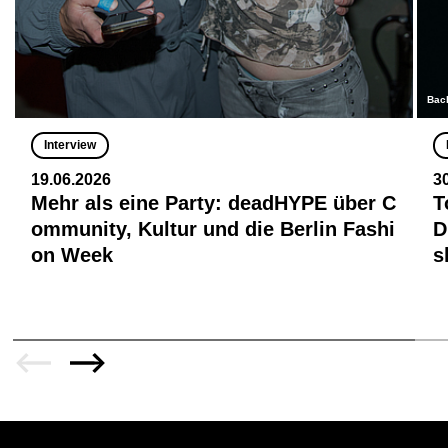
Bac
Interview
19.06.2026
3
Mehr als eine Party: deadHYPE über C
T
ommunity, Kultur und die Berlin Fashi
D
on Week
s