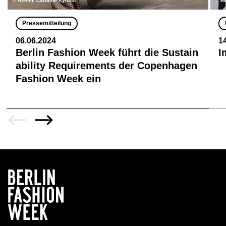
© Avenir, Caroline Kynast
© R
Pressemitteilung
06.06.2024
1
Berlin Fashion Week führt die Sustain
I
ability Requirements der Copenhagen
Fashion Week ein