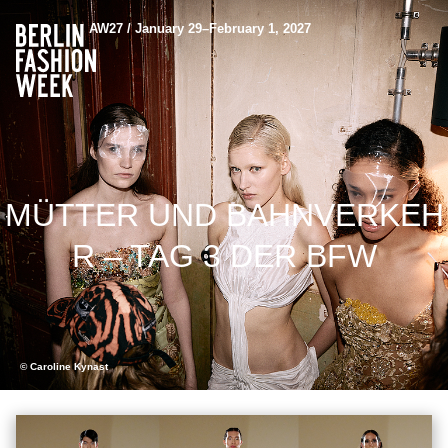
AW27 / January 29–February 1, 2027
MÜTTER UND BAHNVERKEH
R – TAG 3 DER BFW
© Caroline Kynast