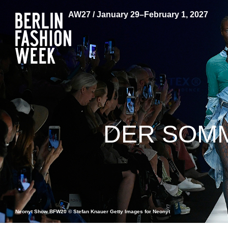
AW27 / January 29–February 1, 2027
DER SOMM
Neonyt Show BFW20 © Stefan Knauer Getty Images for Neonyt