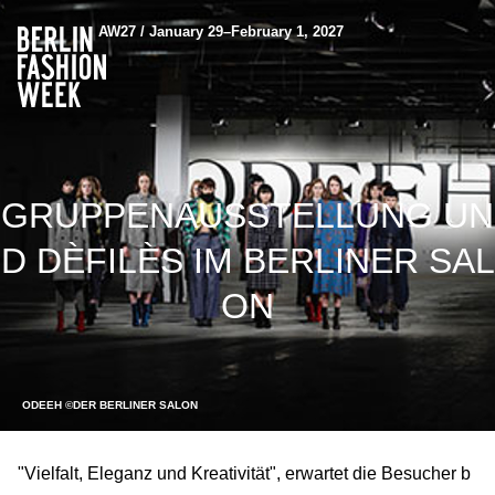
AW27 / January 29–February 1, 2027
GRUPPENAUSSTELLUNG UN
D DÈFILÈS IM BERLINER SAL
ON
ODEEH ©DER BERLINER SALON
"Vielfalt, Eleganz und Kreativität", erwartet die Besucher b