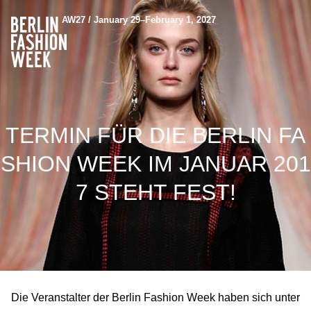
AW27 / January 29–February 1, 2027
TERMIN FÜR DIE BERLIN FA
SHION WEEK IM JANUAR 201
7 STEHT FEST!
Die Veranstalter der Berlin Fashion Week haben sich unter