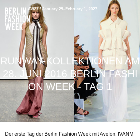
AW27 / January 29–February 1, 2027
RUNWAY-KOLLEKTIONEN AM
28. JUNI 2016 BERLIN FASHI
ON WEEK - TAG 1
Der erste Tag der Berlin Fashion Week mit Avelon, IVANM