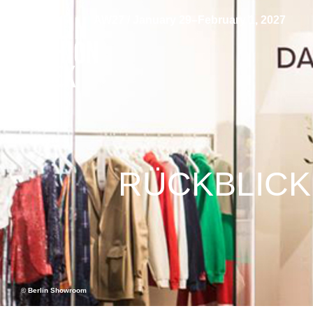
AW27 / January 29–February 1, 2027
RÜCKBLICK
© Berlin Showroom