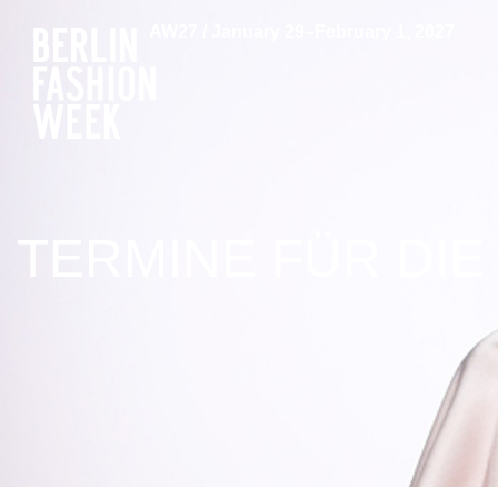
AW27 / January 29–February 1, 2027
TERMINE FÜR DIE