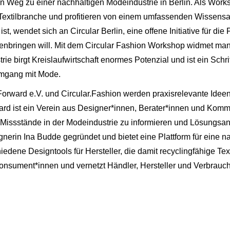
 den Weg zu einer nachhaltigen Modeindustrie in Berlin. Als Wor
r Textilbranche und profitieren von einem umfassenden Wissensa
ist, wendet sich an Circular Berlin, eine offene Initiative für die 
enbringen will. Mit dem Circular Fashion Workshop widmet man
ie birgt Kreislaufwirtschaft enormes Potenzial und ist ein Schr
mgang mit Mode.
Forward e.V. und Circular.Fashion werden praxisrelevante Idee
ard ist ein Verein aus Designer*innen, Berater*innen und Komm
r Missstände in der Modeindustrie zu informieren und Lösungsan
nerin Ina Budde gegründet und bietet eine Plattform für eine nac
hiedene Designtools für Hersteller, die damit recyclingfähige Te
 Konsument*innen und vernetzt Händler, Hersteller und Verbrauc