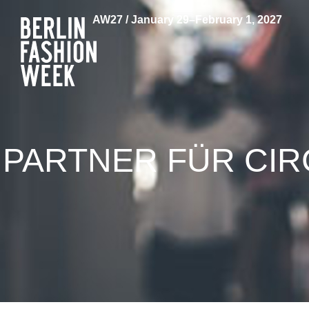
AW27 / January 29–February 1, 2027
PARTNER FÜR CI