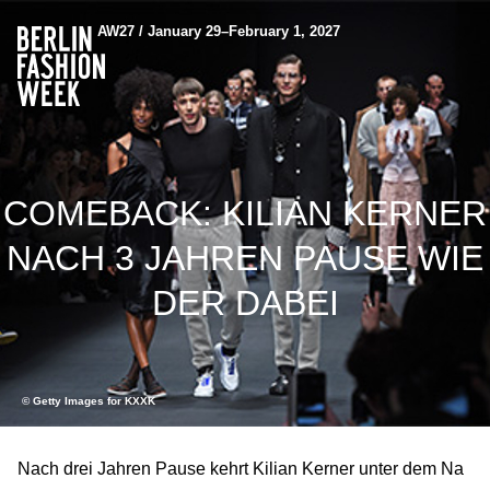
AW27 / January 29–February 1, 2027
COMEBACK: KILIAN KERNER
NACH 3 JAHREN PAUSE WIE
DER DABEI
© Getty Images for KXXK
Nach drei Jahren Pause kehrt Kilian Kerner unter dem Na