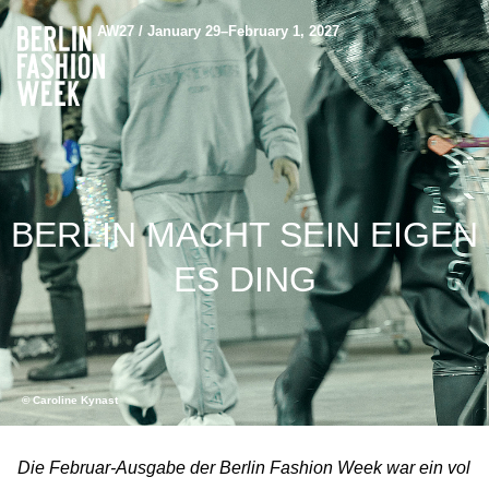
AW27 / January 29–February 1, 2027
BERLIN MACHT SEIN EIGEN
ES DING
© Caroline Kynast
Die Februar-Ausgabe der Berlin Fashion Week war ein vol