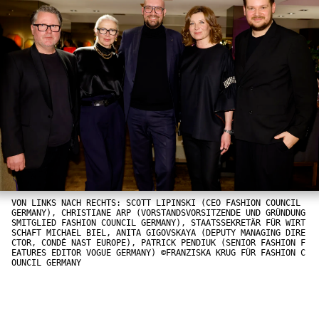
VON LINKS NACH RECHTS: SCOTT LIPINSKI (CEO FASHION COUNCIL
GERMANY), CHRISTIANE ARP (VORSTANDSVORSITZENDE UND GRÜNDUNG
SMITGLIED FASHION COUNCIL GERMANY), STAATSSEKRETÄR FÜR WIRT
SCHAFT MICHAEL BIEL, ANITA GIGOVSKAYA (DEPUTY MANAGING DIRE
CTOR, CONDÉ NAST EUROPE), PATRICK PENDIUK (SENIOR FASHION F
EATURES EDITOR VOGUE GERMANY) ©FRANZISKA KRUG FÜR FASHION C
OUNCIL GERMANY