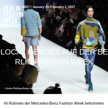
AW27 / January 29–February 1, 2027
LOCAL HEROES AUF DER BE
RLIN FASHION WEEK
©John Phillips/Getty Images for NEONYT
Im Rahmen der Mercedes-Benz Fashion Week bekommen