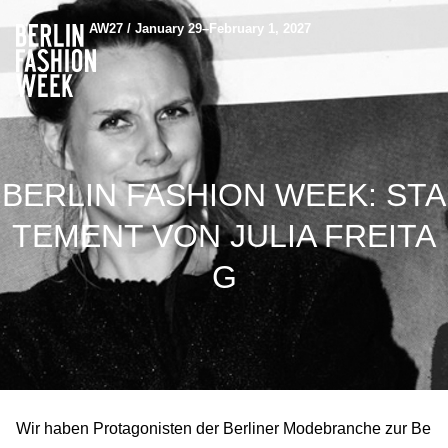
AW27 / January 29–February 1, 2027
BERLIN FASHION WEEK: STA
TEMENT VON JULIA FREITA
G
Wir haben Protagonisten der Berliner Modebranche zur Be