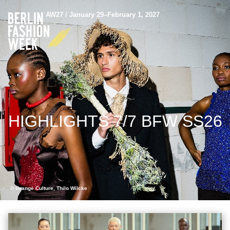
AW27 / January 29–February 1, 2027
HIGHLIGHTS 7/7 BFW SS26
© Orange Culture, Thilo Wilcke