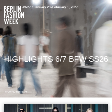
AW27 / January 29–February 1, 2027
HIGHLIGHTS 6/7 BFW SS26
© Colrs, Ines Bahr