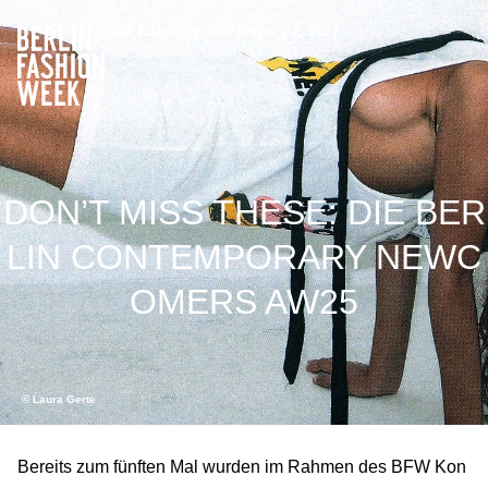
AW27 / January 29–February 1, 2027
DON’T MISS THESE: DIE BER
LIN CONTEMPORARY NEWC
OMERS AW25
© Laura Gerte
Bereits zum fünften Mal wurden im Rahmen des BFW Kon