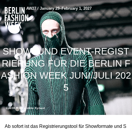
AW27 / January 29–February 1, 2027
SHOW- UND EVENT-REGIST
RIERUNG FÜR DIE BERLIN F
ASHION WEEK JUNI/JULI 202
5
LUEDER © Caroline Kynast
Ab sofort ist das Registrierungstool für Showformate und S